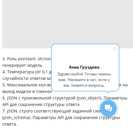
3. Роль assistant. Используется для ответов, которые
генерирует модель
Анна Груздева
4. Температура (от 0,1 до 1). Настройка креативности/
Здравствуйте! Готовы помочь
случайности ответов модели
вам. Напишите в чат, если у
5. Максимальное кол-во токенов. Установка ограничения на
вас появятся вопросы.
выход модели в токенах
6. JSON с произвольной структурой (json_object). Параметры
API для сохранения структуры ответа
7. JSON, строго соответствующий заданной схеме
(json_schema). Параметры API для сохранения структуры
ответа.